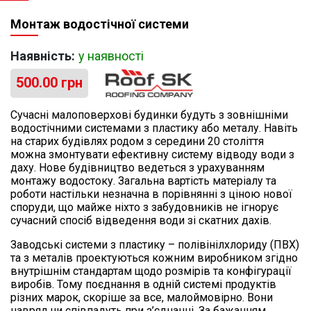
Монтаж водостічної системи
Наявність:
у наявності
500.00
грн
Сучасні малоповерхові будинки будуть з зовнішніми
водостічними системами з пластику або металу. Навіть
на старих будівлях родом з середини 20 століття
можна змонтувати ефективну систему відводу води з
даху. Нове будівництво ведеться з урахуванням
монтажу водостоку. Загальна вартість матеріалу та
роботи настільки незначна в порівнянні з ціною нової
споруди, що майже ніхто з забудовників не ігнорує
сучасний спосіб відведення води зі скатних дахів.
Заводські системи з пластику – полівінілхлориду (ПВХ)
та з металів проектуються кожним виробником згідно
внутрішнім стандартам щодо розмірів та конфігурації
виробів. Тому поєднання в одній системі продуктів
різних марок, скоріше за все, малоймовірно. Вони
навряд чи співпадуть при з’єднанні. За бажанням,