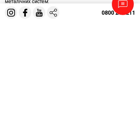
металічних систем:
0800 210 211
більша міцність;
посилена витривалість щодо температур, морозів
та спеки. Метал не втрачає структури та
функціональності при показниках від – 60 до
+130 градусів;
тривала надійність;
відносно висока вартість в порівнянні з
аналогічними пластиковими виробами;
здатність до іржавіння при порушенні захисного
цинкового шару на залізній основі;
лише один природній колір для кожного з
металів.