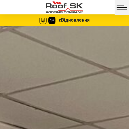
єВідновлення
Facebook
Twitter
Vib
Messe
Миттєве
Жодних
оформлення
документів