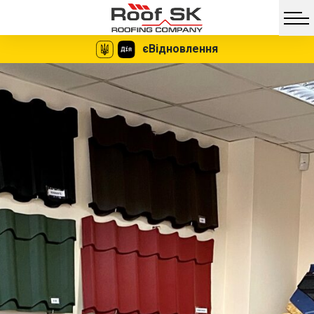
єВідновлення
Facebook
Twitter
Vib
Messe