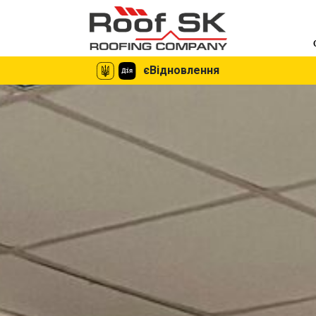
єВідновлення
єВідновлення