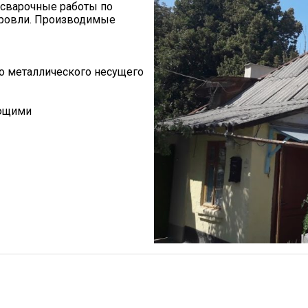
 сварочные работы по
 кровли. Производимые
го металлического несущего
ующими