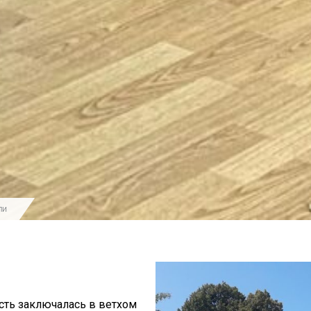
ли
сть заключалась в ветхом