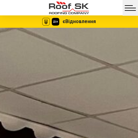
єВідновлення
Facebook
Twitter
Vib
Messe
Миттєве
Жодних
оформлення
документів