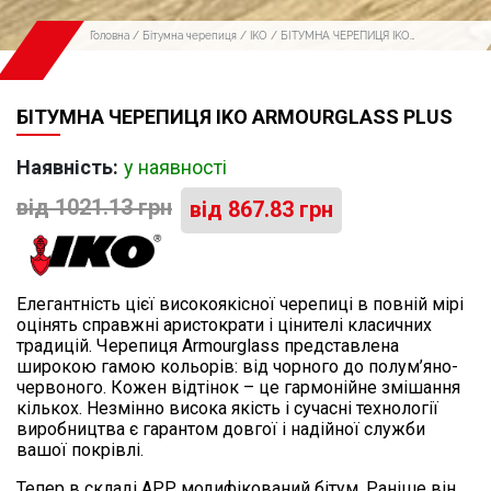
Головна
/
Бітумна черепиця
/
IKO
/ БІТУМНА ЧЕРЕПИЦЯ IKO
ARMOURGLASS PLUS
БІТУМНА ЧЕРЕПИЦЯ IKO ARMOURGLASS PLUS
Наявність:
у наявності
від
1021.13
грн
від
867.83
грн
Елегантність цієї високоякісної черепиці в повній мірі
оцінять справжні аристократи і цінителі класичних
традицій. Черепиця Armourglass представлена ​​
широкою гамою кольорів: від чорного до полум’яно-
червоного. Кожен відтінок – це гармонійне змішання
кількох. Незмінно висока якість і сучасні технології
виробництва є гарантом довгої і надійної служби
вашої покрівлі.
Тепер в складі APP модифікований бітум. Раніше він