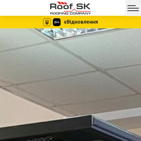
єВідновлення
Facebook
Twitter
Vib
Messe
Миттєве
Жодних
оформлення
документів