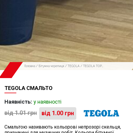
Головна
/
Бітумна черепиця
/
TEGOLA
/
TEGOLA TOP
SHINGLE
/ TEGOLA СМАЛЬТО
TEGOLA СМАЛЬТО
Наявність:
у наявності
від
1.01
грн
від
1.00
грн
Смальтою називають кольорові непрозорі скельця,
призначені для музичних робіт. Кольори бітумної