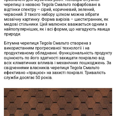
черепиці з назвою Tegola Смальто пофарбовані в
відтінки спектру – сірий, коричневий, зелений,
червоний. З такого набору цілком можна зібрати
мозаїчну картинку. Форма вирізів – шестигранник, як
медові стільники. Цей малюнок вважається одним з
найпопулярніших, як і всі форми, що нагадують явища
природи.
Бітумна черепиця Tegola Смальто створена з
використанням прогресивної технології і на
продуктивному обладнанні. Функціональність продукту
оцінюють по його здатності захищати покрівлю від
всіх кліматичних впливів і механічних пошкоджень. За
свідченнями власників черепиця Tegola Смальто
ефективно «працює» на захисті покрівлі. Тривалість
служби досягає 50 років.