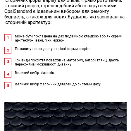
історичних форм вирізу для опала. Прямо розрізаний,
готичний розріз, стрілоподібний або з округленими…
OpalStandard є ідеальним вибором для ремонту
будівель, а також для нових будівель, які засновані на
історичній архітектурі.
Може бути покладена на дах подвійною кладкою або як окремі
1
архітектурні вежі, піки, еркери
По запиту також доступні різні форми розрізів
2
Три види покриття поверхні - в матовому, ангоб і глянці дають
3
переконливі можливості дизайну.
Великий вибір відтінків
4
Великий вибір фасонних деталей до системи даху
5