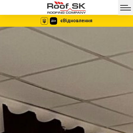
єВідновлення
Facebook
Twitter
Vib
Messe
Миттєве
Жодних
оформлення
документів