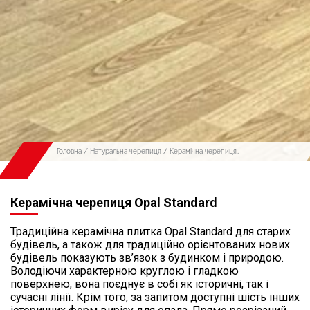
Головна
/
Натуральна черепиця
/
Керамічна черепиця
Braas
/ Керамічна черепиця Opal Standard
Керамічна черепиця Opal Standard
Традиційна керамічна плитка Opal Standard для старих
будівель, а також для традиційно орієнтованих нових
будівель показують зв’язок з будинком і природою.
Володіючи характерною круглою і гладкою
поверхнею, вона поєднує в собі як історичні, так і
сучасні лінії. Крім того, за запитом доступні шість інших