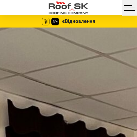
єВідновлення
Facebook
Twitter
Vib
Messe
Миттєве
Жодних
оформлення
документів