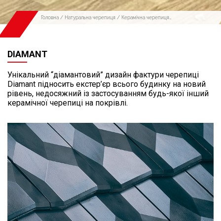
Головна
/
Натуральна черепиця
/
Керамічна черепиця
Imerys
/ DIAMANT
DIAMANT
Унікальний “діамантовий” дизайн фактури черепиці
Diamant підносить екстер’єр всього будинку на новий
рівень, недосяжний із застосуванням будь-якої інший
керамічної черепиці на покрівлі.