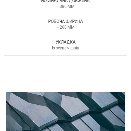
НОМІНАЛЬНА ДОВЖИНА
≈ 380 MM
РОБОЧА ШИРИНА
≈ 260 MM
УКЛАДКА
Із зсувом швів