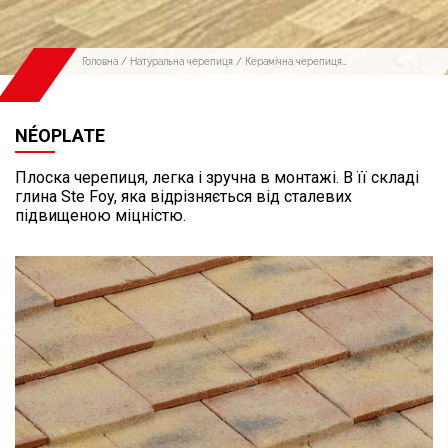
Головна
/
Натуральна черепиця
/
Керамічна черепиця
Imerys
/ NÉOPLATE
NÉOPLATE
Плоска черепиця, легка і зручна в монтажі. В її складі
глина Ste Foy, яка відрізняється від сталевих
підвищеною міцністю.