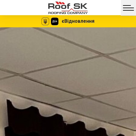
єВідновлення
Facebook
Twitter
Vib
Messe
Миттєве
Жодних
оформлення
документів