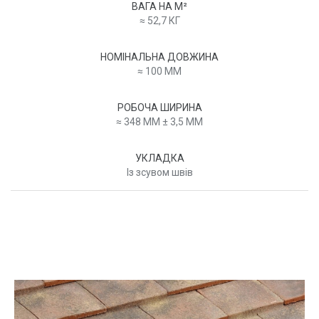
ВАГА НА M²
≈ 52,7 КГ
НОМІНАЛЬНА ДОВЖИНА
≈ 100 MМ
РОБОЧА ШИРИНА
≈ 348 MM ± 3,5 MМ
УКЛАДКА
Із зсувом швів