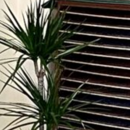
лення без
вання банку
elegram
Messenger