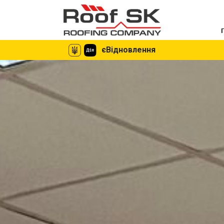
єВідновлення
єВідновлення