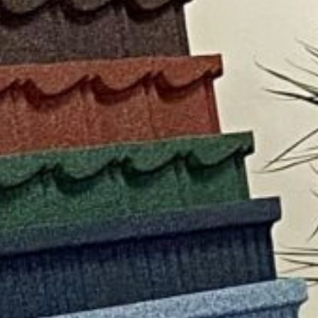
Миттєве
Жодних
Оформ
оформлення
документів
відвіду
Facebook
Twitter
Viber
T