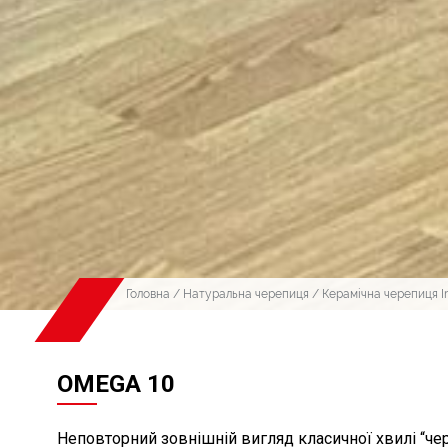
Головна
/
Натуральна черепиця
/
Керамічна черепиця I
OMEGA 10
Неповторний зовнішній вигляд класичної хвилі “че