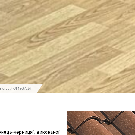
merys
/ OMEGA 10
рнець-черниця”, виконаної