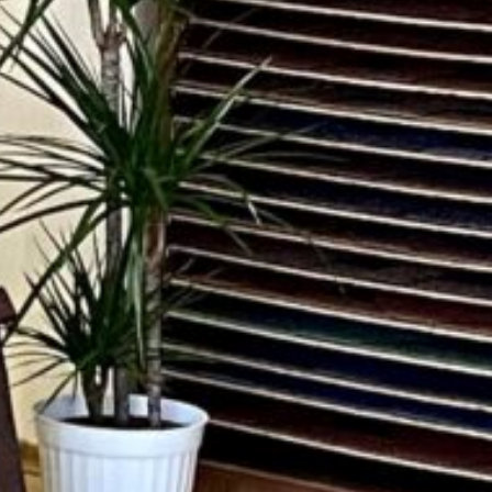
лення без
вання банку
elegram
Messenger