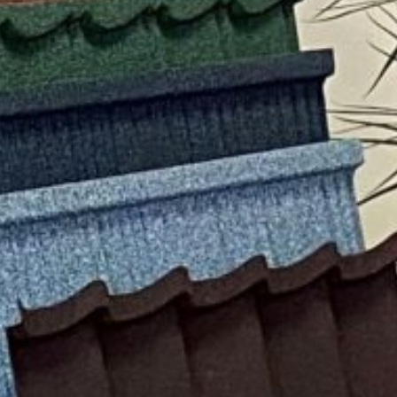
Миттєве
Жодних
Оформ
оформлення
документів
відвіду
Facebook
Twitter
Viber
T