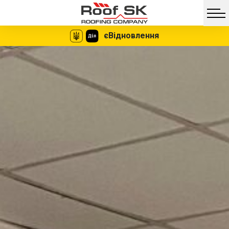
єВідновлення
Facebook
Twitter
Vib
Messe