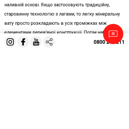
наливній основі. Якщо застосовують традиційну,
старовинну технологію з лагами, то легку мінеральну
вату просто розкладають в усіх проміжках між
елементами дерев’яної конструкції. Потім набивають
суцільне жорстке покриття, а вже зверху нього
0800 210 211
монтують чистову підлогу з ламінату або натурального
паркету.
Другий спосіб влаштування основи – заливка бетоном
або полімерною сумішшю базальтового мату високої
щільності – від 156 кг/м3. Після остаточного набуття
міцності створений бетонний утеплений шар
вкривають підлогою з деревини, керамічної плитки,
паркету, ламінату, лінолеуму.