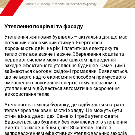
Головна
/
Поради
/ Утеплення покрівлі та фасаду
Утеплення покрівлі та фасаду
Утеплення житлових будівель – актуальна дія, що має
потужний економічний стимул. Енергоносії
дорожчають двічі на рік, і платити за електрику та
тепло стає все важче і важче. Збереження коштів та
нервової системи можливе шляхом проведення
заходів ефективного утеплення будинків. Саме цим і
займаються сьогодні свідомі громадяни. Виявляється,
що не варто надто економити способом примусового
зменшення споживання енергії, тому що разом з
утепленням відбувається автоматичне скорочення
використання тепла.
Утеплюють ті місця будинку, де відбувається втрата
тепла через так звані місткі холоду. Це можуть бути
стіни, вікна, двері, дах. Саме їх і треба утеплювати.
Вважається, що будинок без комплексного утеплення
вивітрює назовні більш, ніж 80% тепла. Тобто з
запровадженням ефективних утеплювальних заходів