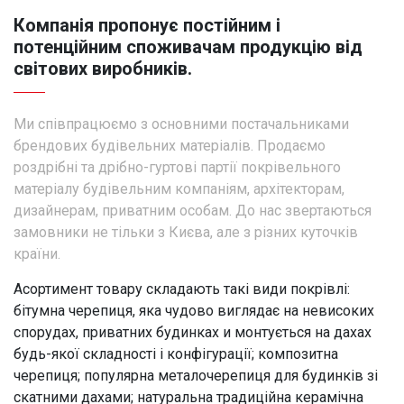
Компанія пропонує постійним і
потенційним споживачам продукцію від
світових виробників.
Ми співпрацюємо з основними постачальниками
брендових будівельних матеріалів. Продаємо
роздрібні та дрібно-гуртові партії покрівельного
матеріалу будівельним компаніям, архітекторам,
дизайнерам, приватним особам. До нас звертаються
замовники не тільки з Києва, але з різних куточків
країни.
Асортимент товару складають такі види покрівлі:
бітумна черепиця, яка чудово виглядає на невисоких
спорудах, приватних будинках и монтується на дахах
будь-якої складності і конфігурації; композитна
черепиця; популярна металочерепиця для будинків зі
скатними дахами; натуральна традиційна керамічна