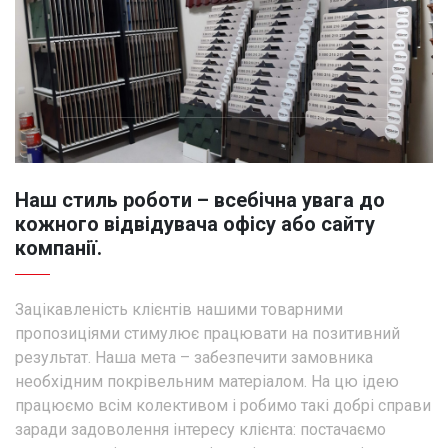
Наш стиль роботи – всебічна увага до
кожного відвідувача офісу або сайту
компанії.
Зацікавленість клієнтів нашими товарними
пропозиціями стимулює працювати на позитивний
результат. Наша мета – забезпечити замовника
необхідним покрівельним матеріалом. На цю ідею
працюємо всім колективом і робимо такі добрі справи
заради задоволення інтересу клієнта: постачаємо