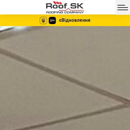
єВідновлення
Facebook
Twitter
Vib
Messe