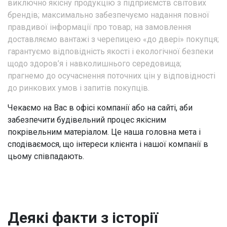
виключно якісну продукцію з підприємств світових
брендів; максимально забезпечуємо надання повної
правдивої інформації про товар; на замовлення
доставляємо вантажі з черепицею «до двері» покупця;
гарантуємо відповідність якості і екологічної безпеки
щодо здоров’я і навколишнього середовища;
прагнемо до осучаснення поточних цін у відповідності
до ринкових умов і запитів покупців.
Чекаємо на Вас в офісі компанії або на сайті, аби
забезпечити будівельний процес якісним
покрівельним матеріалом. Це наша головна мета і
сподіваємося, що інтереси клієнта і нашої компанії в
цьому співпадають.
Деякі факти з історії