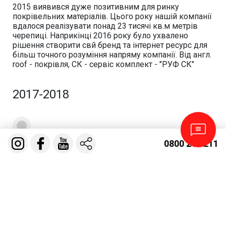
2015 виявився дуже позитивним для ринку
покрівельних матеріалів. Цього року нашій компанії
вдалося реалізувати понад 23 тисячі кв.м метрів
черепиці. Наприкінці 2016 року було ухвалено
рішення створити свй бренд та інтернет ресурс для
більш точного розуміння напряму компанії. Від англ.
roof - покрівля, СК - сервіс комплект - "РУФ СК"
2017-2018
0800 210 211
Робота над сервісом
2017-2018 року, вимагали особливої ​​уваги в сервісі
з покрівельних робіт загалом. Споживач став
частіше вибирати комплексне рішення, і ми
розробили сервіс "Покрівля під ключ". Що це
означає - ви знімаєте "головний біль" у пошуку
покрівельної бригади, підборі покрівельного