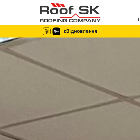
єВідновлення
єВідновлення