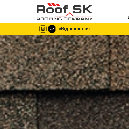
єВідновлення
єВідновлення