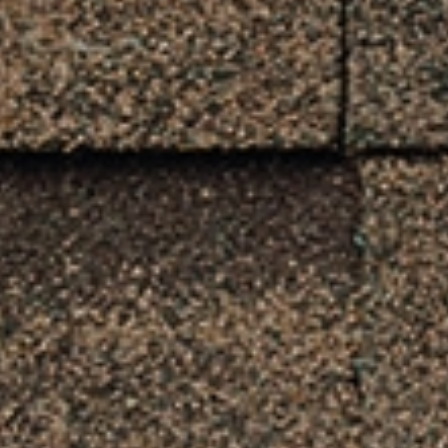
Мгновенное
Никаких
Офор
оформление
документов
посещ
Facebook
Twitter
Viber
T