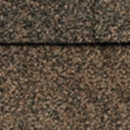
мление без
ения банка
elegram
Messenger