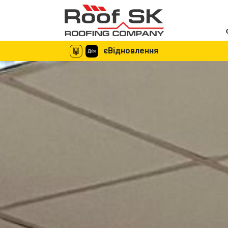
єВідновлення
єВідновлення