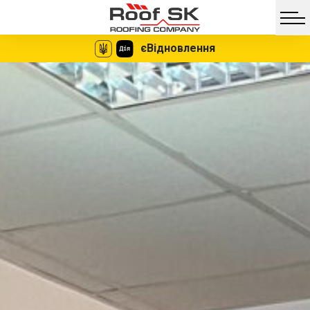
єВідновлення
Facebook
Twitter
Vib
Messe
Мгновенное
Никаких
оформление
документов