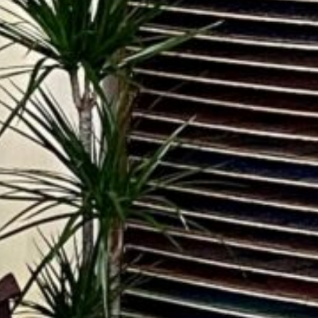
мление без
ения банка
elegram
Messenger