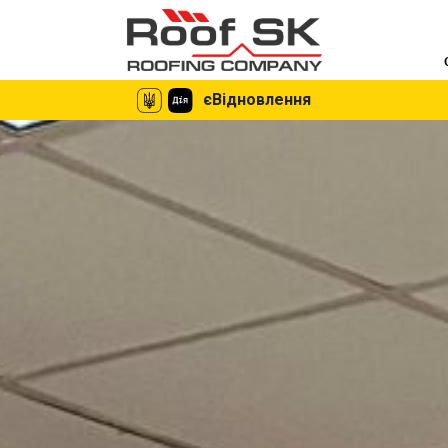
єВідновлення
єВідновлення