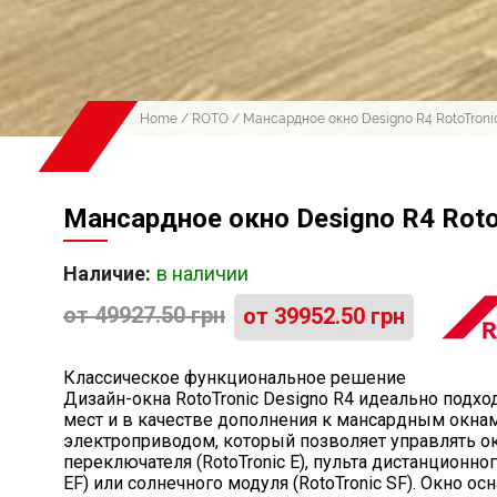
Home
/
ROTO
/ Мансардное окно Designo R4 RotoTroni
Мансардное окно Designo R4 Roto
Наличие:
в наличии
от
49927.50
грн
от
39952.50
грн
Классическое функциональное решение
Дизайн-окна RotoTronic Designo R4 идеально подхо
мест и в качестве дополнения к мансардным окна
электроприводом, который позволяет управлять 
переключателя (RotoTronic E), пульта дистанционног
EF) или солнечного модуля (RotoTronic SF). Окно о