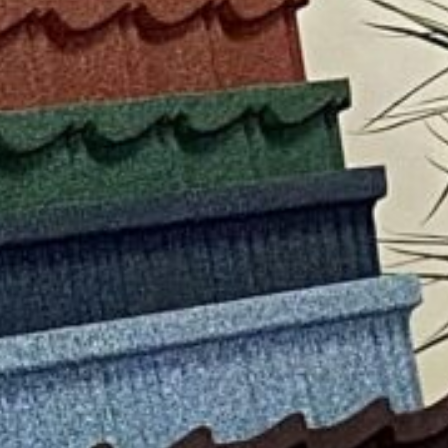
Мгновенное
Никаких
Офор
оформление
документов
посещ
Facebook
Twitter
Viber
T