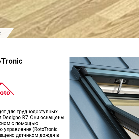
c
Tronic
дят для труднодоступных
м Designo R7. Они оснащены
окном с помощью
о управления (RotoTronic
снащено датчиком дождя в