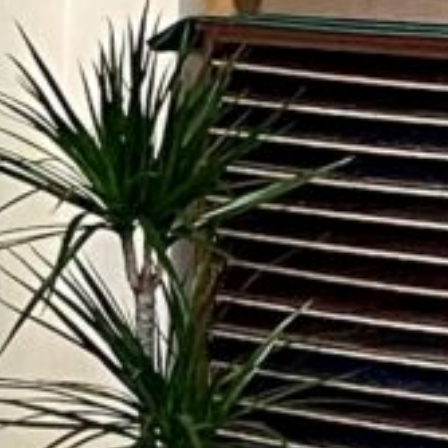
мление без
ения банка
elegram
Messenger