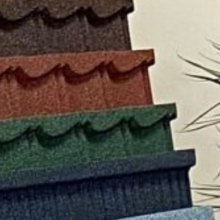
Мгновенное
Никаких
Офор
оформление
документов
посещ
Facebook
Twitter
Viber
T