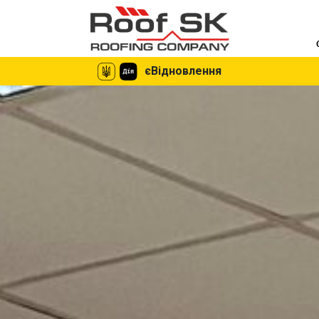
єВідновлення
єВідновлення