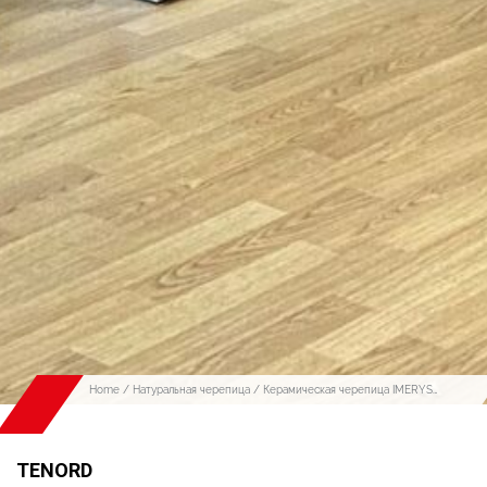
Home
/
Натуральная черепица
/
Керамическая черепица IMERYS
(ИМЕРИС)
/ TENORD
TENORD