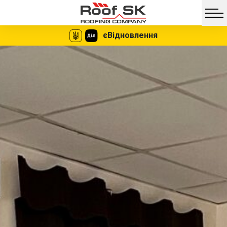
єВідновлення
Facebook
Twitter
Vib
Messe
Мгновенное
Никаких
оформление
документов