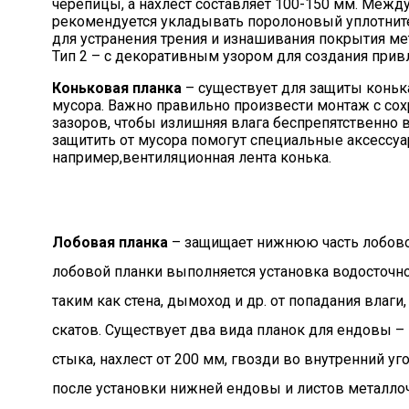
черепицы, а нахлест составляет 100-150 мм. Межд
рекомендуется укладывать поролоновый уплотните
для устранения трения и изнашивания покрытия мет
Тип 2 – с декоративным узором для создания прив
Коньковая планка
– существует для защиты конька
мусора. Важно правильно произвести монтаж с со
зазоров, чтобы излишняя влага беспрепятственно 
защитить от мусора помогут специальные аксессу
например,вентиляционная лента конька.
Лобовая планка
– защищает нижнюю часть лобовой
лобовой планки выполняется установка водосточн
таким как стена, дымоход и др. от попадания влаги,
скатов. Существует два вида планок для ендовы – 
стыка, нахлест от 200 мм, гвозди во внутренний у
после установки нижней ендовы и листов металл