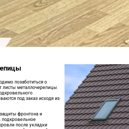
ы
репицы
одимо позаботиться о
т листы металлочерепицы.
одкровельного
ваются под заказ исходя из
 защиты фронтона и
в подкровельное
кровли после укладки