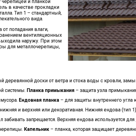
у черепицей и планкой
ль в качестве прокладки
алла. Тип 1 – стандартный,
лекательного вида.
 от попадания влаги,
хранением вентиляционных
выходила наружу. При этом
ары для металлочерепицы,
 деревянной доски от ветра и стока воды с кровли, замы
ой системы.
Планка примыкания
– защита узла примыкани
 мусора.
Ендовная планка
– для защиты внутреннего угла к
нижняя и верхняя или декоративная. Нижняя ендова (тип 1)
гол забивать запрещается. Верхняя ендова используется д
очерепицы.
Капельник
– планка, которая защищает деревян