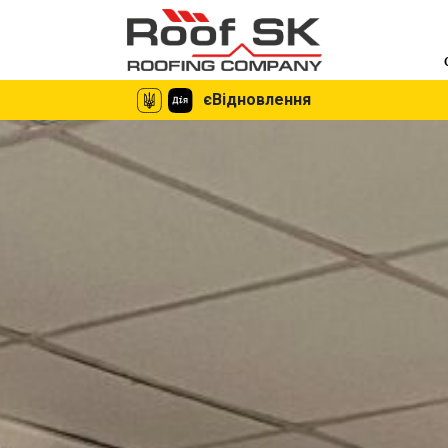
єВідновлення
єВідновлення