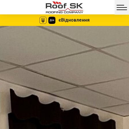
єВідновлення
Facebook
Twitter
Vib
Messe