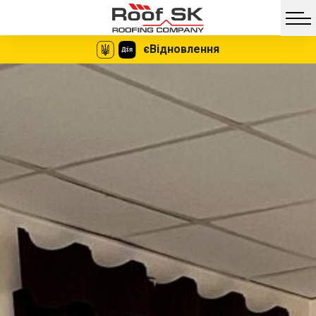
єВідновлення
Facebook
Twitter
Vib
Messe
Мгновенное
Никаких
оформление
документов