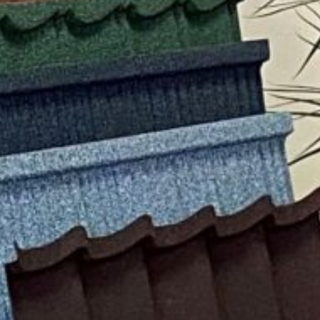
Мгновенное
Никаких
Офор
оформление
документов
посещ
Facebook
Twitter
Viber
T