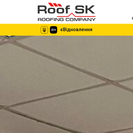
єВідновлення
єВідновлення