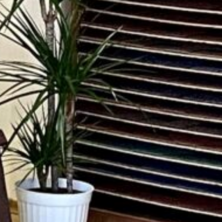
мление без
ения банка
elegram
Messenger