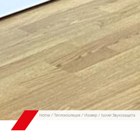
Home
/
Теплоизоляция
/
Изовер
/ Isover Звукозащита