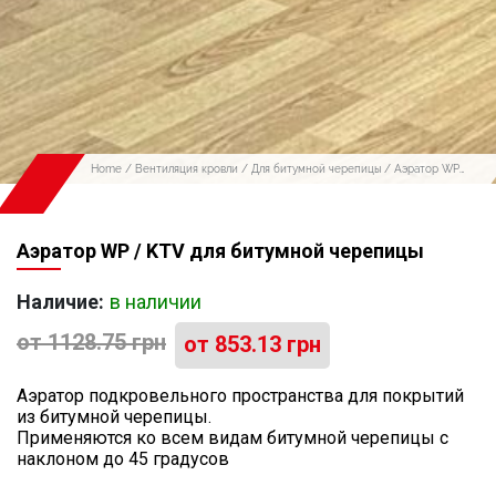
Home
/
Вентиляция кровли
/
Для битумной черепицы
/ Аэратор WP
/ KTV для битумной черепицы
Аэратор WP / KTV для битумной черепицы
Наличие:
в наличии
от
1128.75
грн
от
853.13
грн
Аэратор подкровельного пространства для покрытий
из битумной черепицы.
Применяются ко всем видам битумной черепицы с
наклоном до 45 градусов