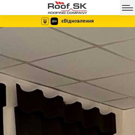
єВідновлення
Facebook
Twitter
Vib
Messe
Мгновенное
Никаких
оформление
документов