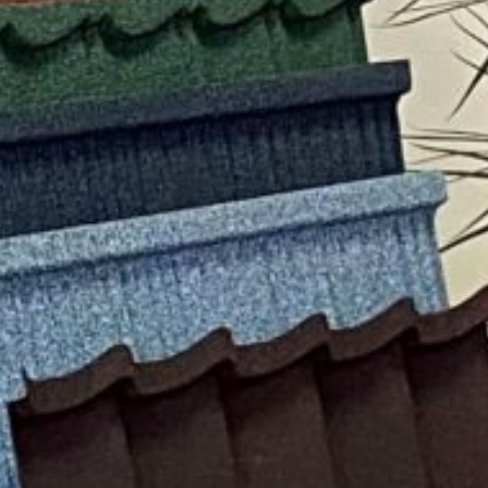
Миттєве
Жодних
Оформ
оформлення
документів
відвіду
Facebook
Twitter
Viber
T