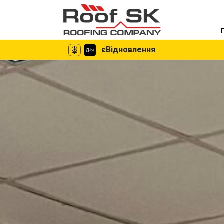
єВідновлення
єВідновлення