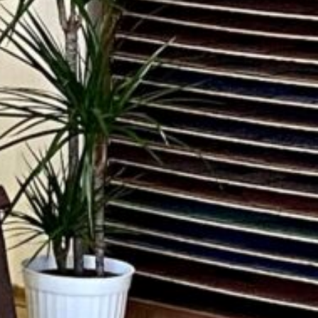
лення без
вання банку
elegram
Messenger