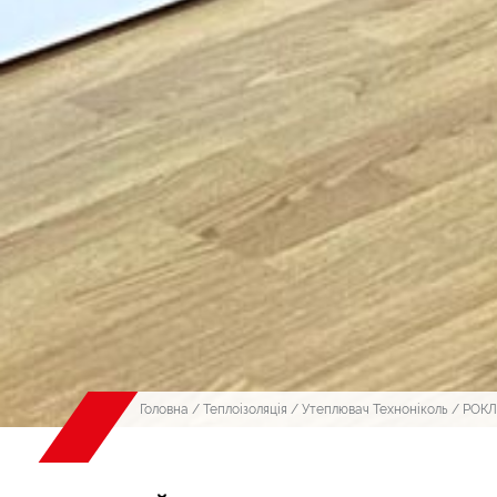
Головна
/
Теплоізоляція
/
Утеплювач Техноніколь
/ РОК