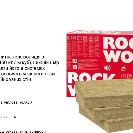
литна телоізоляція з
50 кг / м.куб), нижній шар
вати його в системах
тосовується як негорюча
інованих стін.
а теплова ізоляція
оникність
дштовхувальні властивості