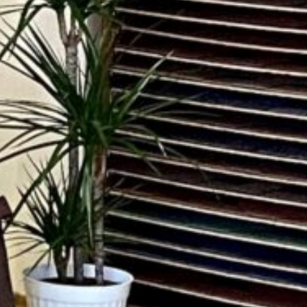
лення без
вання банку
elegram
Messenger