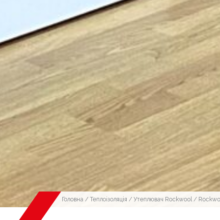
Головна
/
Теплоізоляція
/
Утеплювач Rockwool
/ Rockwoo