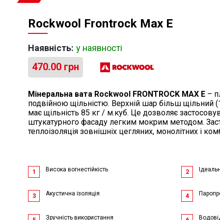
Rockwool Frontrock Max E
Наявність:
у наявності
470.00
грн
Мінеральна вата Rockwool FRONTROCK MAX E
– п
подвійною щільністю. Верхній шар більш щільний (1
має щільність 85 кг / м.куб. Це дозволяє застосову
штукатурного фасаду легким мокрим методом. Зас
теплоізоляція зовнішніх цегляних, монолітних і комб
Висока вогнестійкість
Ідеальн
1
2
Акустична ізоляція
Паропр
3
4
Зручність використання
Водові
5
6