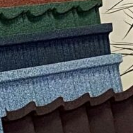
Миттєве
Жодних
Оформ
оформлення
документів
відвіду
Facebook
Twitter
Viber
T