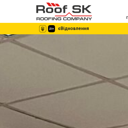
єВідновлення
єВідновлення