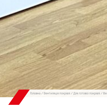
Головна
/
Вентиляція покрівлі
/
Для готової покрівлі
/ Ве