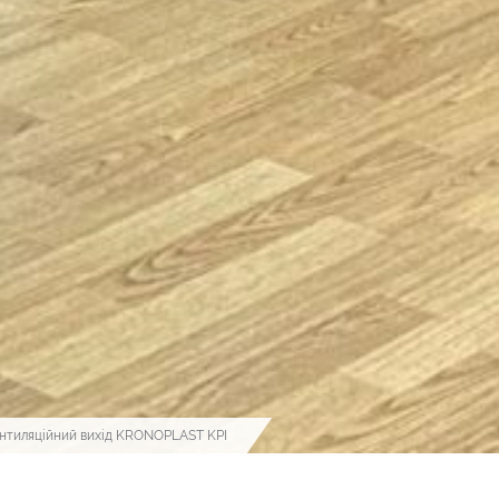
нтиляційний вихід KRONOPLAST KPI