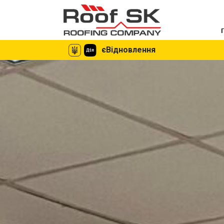
єВідновлення
єВідновлення