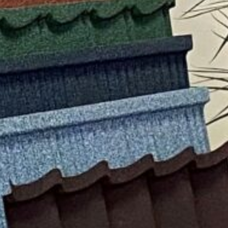
Миттєве
Жодних
Оформ
оформлення
документів
відвіду
Facebook
Twitter
Viber
T