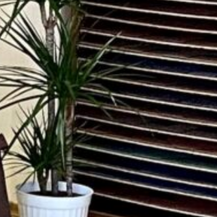
лення без
вання банку
elegram
Messenger