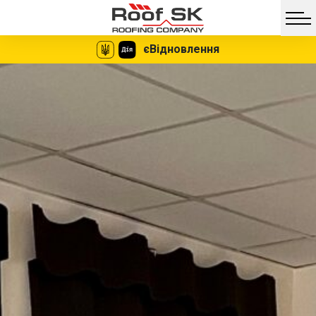
єВідновлення
Facebook
Twitter
Vib
Messe
Миттєве
Жодних
оформлення
документів