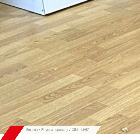
Головна
/
Бітумна черепиця
/ СІМ ШИНГЛ