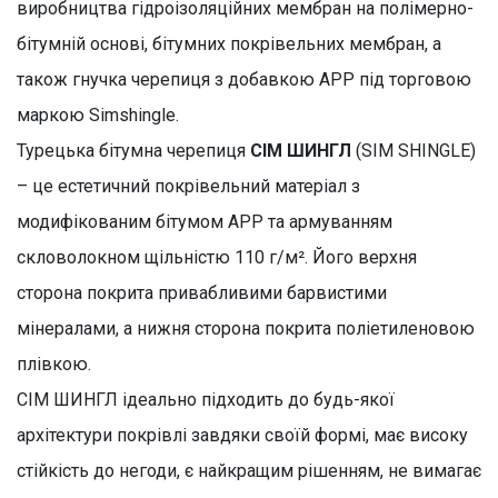
виробництва гідроізоляційних мембран на полімерно-
бітумній основі, бітумних покрівельних мембран, а
також гнучка черепиця з добавкою APP під торговою
маркою Simshingle.
Турецька бітумна черепиця
СІМ ШИНГЛ
(SIM SHINGLE)
– це естетичний покрівельний матеріал з
модифікованим бітумом APP та армуванням
скловолокном щільністю 110 г/м². Його верхня
сторона покрита привабливими барвистими
мінералами, а нижня сторона покрита поліетиленовою
плівкою.
СІМ ШИНГЛ ідеально підходить до будь-якої
архітектури покрівлі завдяки своїй формі, має високу
стійкість до негоди, є найкращим рішенням, не вимагає