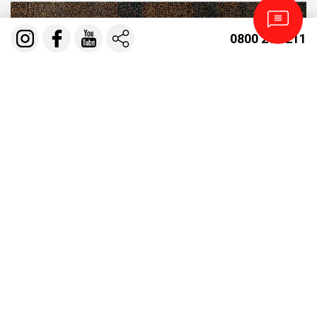
OWENS CORNING
0800 210 211
DOCKE
БІУМНА ЧЕРЕПИЦЯ BP CANADA
IKO