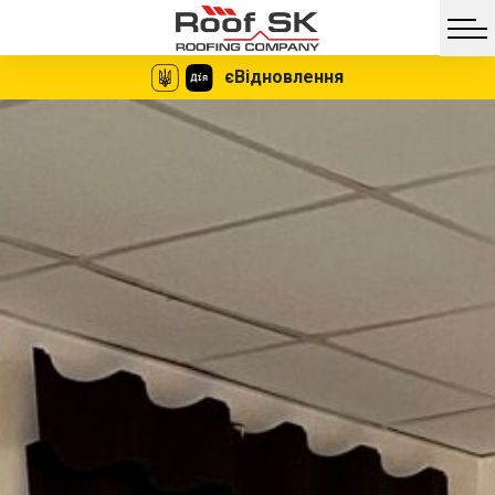
єВідновлення
Facebook
Twitter
Vib
Messe