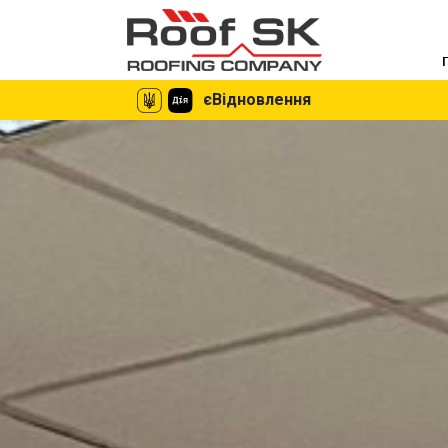
єВідновлення
єВідновлення