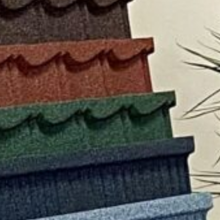
Миттєве
Жодних
Оформ
оформлення
документів
відвіду
Facebook
Twitter
Viber
T